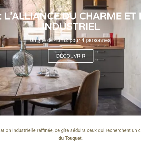
 : L’ALLIANCE DU CHARME ET
INDUSTRIEL
Un gîte de 48m2 pour 4 personnes.
DÉCOUVRIR
ation industrielle raffinée, ce gîte séduira ceux qui recherchent un
du Touquet
.