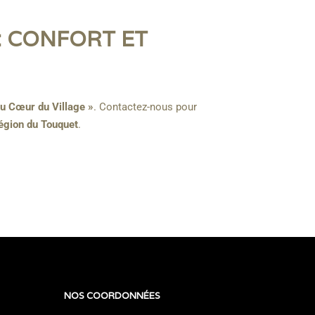
: CONFORT ET
u Cœur du Village »
. Contactez-nous pour
égion du Touquet
.
NOS COORDONNÉES