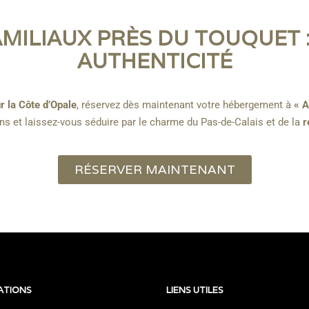
AMILIAUX PRÈS DU TOUQUET 
AUTHENTICITÉ
r la Côte d’Opale
, réservez dès maintenant votre hébergement à
« A
ns et laissez-vous séduire par le charme du Pas-de-Calais et de la
r
RÉSERVER MAINTENANT
ATIONS
LIENS UTILES