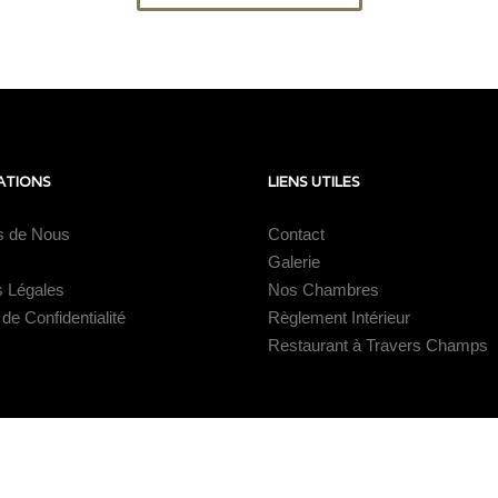
ATIONS
LIENS UTILES
s de Nous
Contact
Galerie
s Légales
Nos Chambres
 de Confidentialité
Règlement Intérieur
Restaurant à Travers Champs
és.