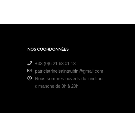
NOS COORDONNÉES
+33 (0)6 21 63 01 18
patriciatrinelsaintaubin@gmail.com
Nous sommes ouverts du lundi au
dimanche de 8h à 20h