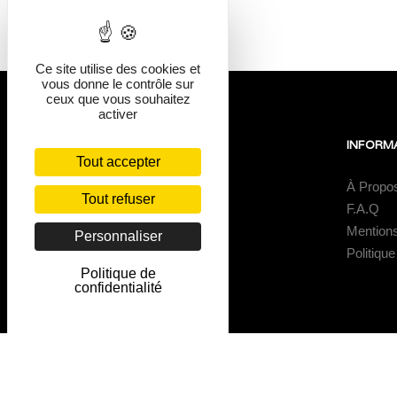
Ce site utilise des cookies et
vous donne le contrôle sur
ceux que vous souhaitez
activer
NOUS TROUVER
INFORM
Tout accepter
Au Coeur Du Village
À Propo
Tout refuser
1 place de la Mairie
F.A.Q
62170
Mention
Personnaliser
Saint-Aubin
Politique
Politique de
confidentialité
© Copyright 2022 - Gîtes Au Coeur Du Village - Tous droits réserv