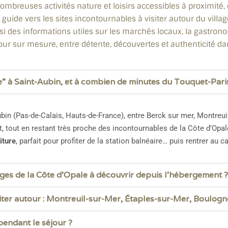
breuses activités nature et loisirs accessibles à proximité, 
 guide vers les sites incontournables à visiter autour du vil
si des informations utiles sur les marchés locaux, la gastronom
jour sur mesure, entre détente, découvertes et authenticité d
e” à Saint-Aubin, et à combien de minutes du Touquet-Pari
ubin (Pas-de-Calais, Hauts-de-France), entre Berck sur mer, Montreu
 tout en restant très proche des incontournables de la Côte d’Opal
iture
, parfait pour profiter de la station balnéaire… puis rentrer au c
ages de la Côte d’Opale à découvrir depuis l’hébergement ?
siter autour : Montreuil-sur-Mer, Étaples-sur-Mer, Boulog
endant le séjour ?