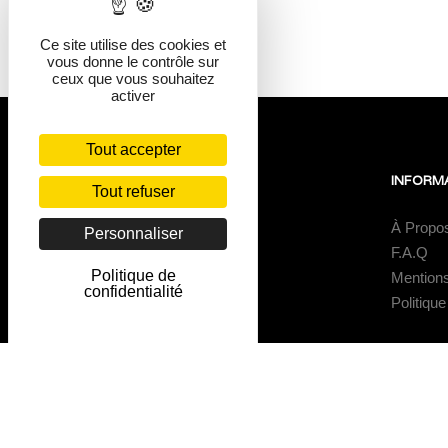
Ce site utilise des cookies et
vous donne le contrôle sur
ceux que vous souhaitez
activer
Tout accepter
NOUS TROUVER
INFORM
Tout refuser
Au Coeur Du Village
À Propo
Personnaliser
1 place de la Mairie
F.A.Q
Politique de
62170
Mention
confidentialité
Saint-Aubin
Politique
© Copyright 2022 - Gîtes Au Coeur Du Village - Tous droits réserv