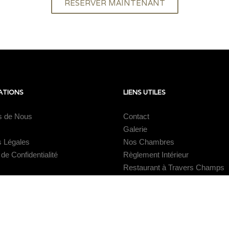
RÉSERVER MAINTENANT
ATIONS
LIENS UTILES
s de Nous
Contact
Galerie
s Légales
Nos Chambres
 de Confidentialité
Règlement Intérieur
Restaurant à Travers Champs
és.