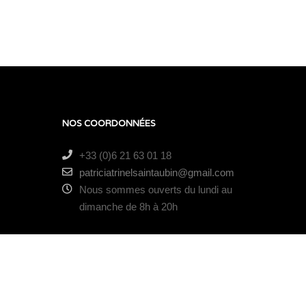
NOS COORDONNÉES
+33 (0)6 21 63 01 18
patriciatrinelsaintaubin@gmail.com
Nous sommes ouverts du lundi au
dimanche de 8h à 20h