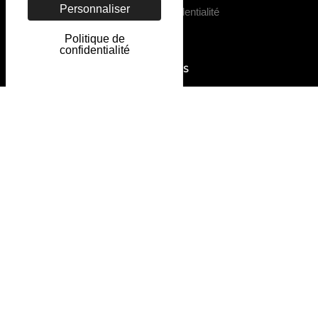
Personnaliser
Politique de Confidentialité
Politique de
confidentialité
LIENS UTILES
Contact
Galerie
Nos Chambres
Règlement Intérieur
Restaurant à Travers Champs
NOS COORDONNÉES
+33 (0)6 21 63 01 18
patriciatrinelsaintaubin@gmail.com
Nous sommes ouverts du lundi au dimanche de 8h
à 20h