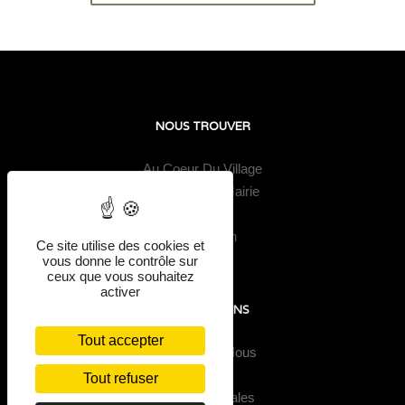
NOUS TROUVER
Au Coeur Du Village
1 place de la Mairie
62170
Saint-Aubin
Ce site utilise des cookies et
vous donne le contrôle sur
ceux que vous souhaitez
activer
INFORMATIONS
Tout accepter
À Propos de Nous
F.A.Q
Tout refuser
Mentions Légales