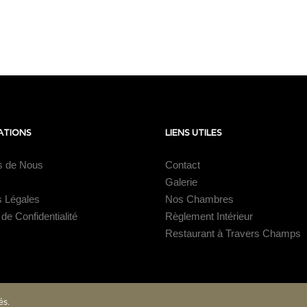
ATIONS
LIENS UTILES
s de Nous
Contact
Galerie
s Légales
Nos Chambres
 de Confidentialité
Règlement Intérieur
Restaurant à Travers Champs
és.