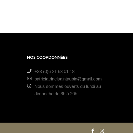
NOS COORDONNÉES
+33 (0)6 21 63 01 18
patriciatrinelsaintaubin@gmail.com
Nous sommes ouverts du lundi au
dimanche de 8h à 20h