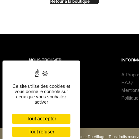
Retour à la boutique
NOUS TROUVER
INFORM
Au Coeur Du Village
À Propo
1 place de la Mairie
F.A.Q
Ce site utilise des cookies et
62170
Mention
vous donne le contrôle sur
ceux que vous souhaitez
Saint-Aubin
Politique
activer
Tout accepter
Tout refuser
© Copyright 2022 - Gîtes Au Coeur Du Village - Tous droits réserv